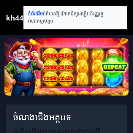
ទំព័រដើម
ព័ត៌មានថ្មីៗ
វិភាគទីផ្សារ
គន្លឹះហិរញ្ញវត្ថុ
kh44
សេវាកម្មសង្គម
ចំណងជើងអត្ថបទ
គន្លឹះហិរញ្ញវត្ថុសម្រាប់ការធ្វើ