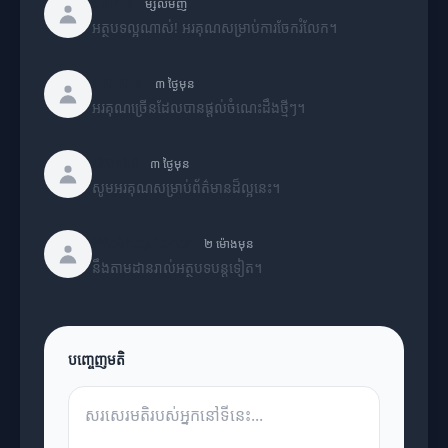
Chris
ម្សិលមិញ
អត្ថបទល្អណាស់! អរគុណសម្រាប់ការចែករំលែក។
Emma
៣ ថ្ងៃមុន
អរគុណច្រើនដែលបានផ្តល់ចំណេះដឹងថ្មីៗ។
David
៣ ថ្ងៃមុន
សូមអរគុណសម្រាប់ព័ត៌មានដ៏ល្អនេះ។
WebExplorer
២ ម៉ោងមុន
នឹងតាមដានរាល់អត្ថបទបន្តទៀត។
បញ្ចេញមតិ