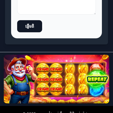
ផ្ញើមតិ