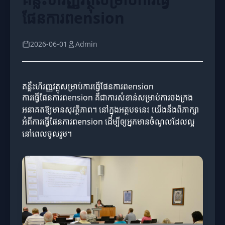
ផែនការពension
2026-06-01
Admin
គន្លឹះហិរញ្ញវត្ថុសម្រាប់ការធ្វើផែនការពension
ការធ្វើផែនការពension គឺជាការសំខាន់សម្រាប់ការចងក្រង
អនាគតឱ្យមានសុវត្ថិភាព។ នៅក្នុងអត្ថបទនេះ យើងនឹងពិភាក្សា
អំពីការធ្វើផែនការពension ដើម្បីឲ្យអ្នកមានចំណូលដែលល្អ
នៅពេលចូលរួម។