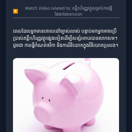
Watch Video related to: គន្លឹះហិរញ្ញវត្ថុសម្រាប់ការធ្វើ
▶
ផែនការពension
ពេលដែលអ្នកមានគោលដៅច្បាស់លាស់ បន្ទាប់មកអ្នកអាចប្រើ
ប្រាស់គន្លឹះហិរញ្ញវត្ថុផ្សេងទៀតដើម្បីសន្សំអោយបានសាកសម។
ដូចជា ការធ្វើកំណត់ថវិកា និងការវិនិយោគក្នុងវិនិយោគប្រលង។