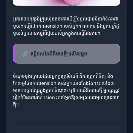
អ្នកអាចអនុវត្តន៍ក្រុមហ៊ុនធនាគារដើម្បីទទួលបានទំនាក់ទំនងជា
មួយការធ្វើផែនការពension របស់អ្នក។ ធនាគារ និងអ្នកឧក្រិដ្ឋ
មួយចំនួនមានកម្មវិធីជួយដល់អ្នកក្នុងការធ្វើផែនការ។
🔗
ឥទ្ធិពលនៃព័ត៌មានថ្មីៗលើសង្គម
ចំណុចចុងក្រោយដែលអ្នកគួរត្រូវចំណាំ គឺការត្រួតពិនិត្យ និង
កែលម្អផែនការពension របស់អ្នកយ៉ាងតែងតែ។ ពេលដែល
មានការផ្លាស់ប្តូរក្នុងប្រាក់ចំណូល ឬឱកាសវិនិយោគថ្មី អ្នកគួរត្រូវ
រៀបចំផែនការពension របស់អ្នកឱ្យសមស្របជាមួយស្ថានភាព
ថ្មី។