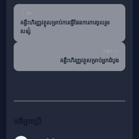
មុន
គន្លឹះហិរញ្ញវត្ថុសម្រាប់ការធ្វើផែនការការចូលរួម
សន្សំ
បន្ទាប់
គន្លឹះហិរញ្ញវត្ថុសម្រាប់អ្នកដំបូង
មតិអ្នកប្រើ