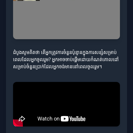
ដំបូងសូមគិតថា តើអ្នកត្រូវការចំនួនប៉ុន្មានក្នុងការសន្សំសម្រាប់
ពេលដែលអ្នកចូលរួម? អ្នកអាចចាប់ផ្តើមដោយកំណត់គោលដៅ
សម្រាប់ចំនួនប្រាក់ដែលអ្នកចង់មាននៅពេលចូលរួម។