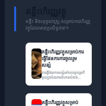
គន្លឹះហិរញ្ញវត្ថុ
គន្លឹះ និងយុទ្ធសាស្ត្រ សម្រាប់ការហិរញ្ញ
វត្ថុដែលមានប្រសិទ្ធភាព។
គន្លឹះហិរញ្ញវត្ថុសម្រាប់ការ
ធ្វើផែនការការចូលរួម
សន្សំ
ការធ្វើផែនការសន្សំនៅពេលចូលរួមគឺ
មួយក្នុងចំណោមជំហានសំខាន់
សម្រាប់ការធ្វើជីវិតឲ្យមានភាពប្រសើរ
ឡើង។
គន្លឹះហិរញ្ញវត្ថុសម្រាប់