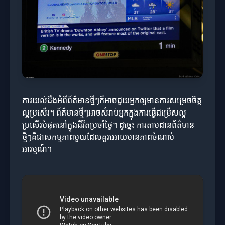
ការយល់ដឹងអំពីព័ត៌មានថ្មីៗក៏អាចជួយអ្នកឲ្យមានការសម្រេចចិត្ត
ល្អប្រសើរ។ ព័ត៌មានថ្មីៗអាចសំរាប់អ្នកក្នុងការធ្វើជម្រើសល្អ
ប្រសើរបំផុតនៅក្នុងជីវិតប្រចាំថ្ងៃ។ ដូច្នេះ ការតាមដានព័ត៌មាន
ថ្មីៗគឺជាសកម្មភាពមួយដែលគួរអោយមានភាពចំណាប់
អារម្មណ៍។