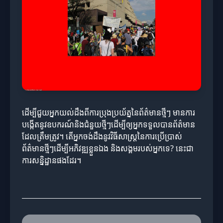
ដើម្បីជួយអ្នកយល់ដឹងពីការប្រុងប្រយ័ត្ននៃព័ត៌មានថ្មីៗ មានការ
បង្កើតនូវឧបករណ៍និងជំនួយថ្មីៗដើម្បីឲ្យអ្នកទទួលបានព័ត៌មាន
ដែលត្រឹមត្រូវ។ តើអ្នកចង់ដឹងនូវវិធីសាស្ត្រនៃការប្រើប្រាស់
ព័ត៌មានថ្មីៗដើម្បីអភិវឌ្ឍខ្លួនឯង និងសង្គមរបស់អ្នកទេ? នេះជា
ការសន្និដ្ឋានផងដែរ។