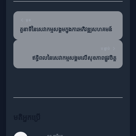
មុន
តួនាទីនៃសេវាកម្មសង្គមក្នុងការអភិវឌ្ឍសហគមន៍
បន្ទាប់
ឥទ្ធិពលនៃសេវាកម្មសង្គមលើសុខភាពផ្លូវចិត្ត
មតិអ្នកប្រើ
Emma
១០ នាទីមុន