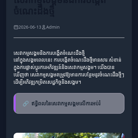
ចំណេះដឹងថ្មី
2026-06-13
Admin
សេវាកម្មសង្គមនិងការបង្កើតចំណេះដឹងថ្មី
នៅក្នុងសង្គមពេលនេះ ការបង្កើតចំណេះដឹងថ្មីមានសារៈសំខាន់
ក្នុងការផ្លាស់ប្តូរការអភិវឌ្ឍន៍និងសេវាកម្មសង្គម។ យើងបាន
ឃើញថា សេវាកម្មសង្គមតម្រូវឱ្យមានការបន្ថែមនូវចំណេះដឹងថ្មីៗ
ដើម្បីអភិវឌ្ឍកម្រិតសេដ្ឋកិច្ចនិងសង្គម។
🔗
ឥទ្ធិពលនៃសេវាកម្មសង្គមលើការអប់រំ