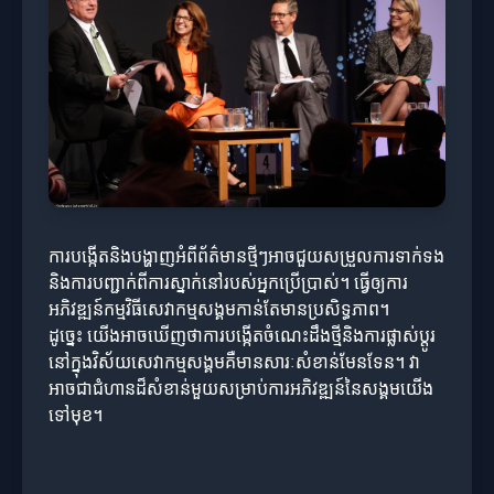
ការបង្កើតនិងបង្ហាញអំពីព័ត៌មានថ្មីៗអាចជួយសម្រួលការទាក់ទង
និងការបញ្ជាក់ពីការស្នាក់នៅរបស់អ្នកប្រើប្រាស់។ ធ្វើឲ្យការ
អភិវឌ្ឍន៍កម្មវិធីសេវាកម្មសង្គមកាន់តែមានប្រសិទ្ធភាព។
ដូច្នេះ យើងអាចឃើញថាការបង្កើតចំណេះដឹងថ្មីនិងការផ្លាស់ប្តូរ
នៅក្នុងវិស័យសេវាកម្មសង្គមគឺមានសារៈសំខាន់មែនទែន។ វា
អាចជាជំហានដ៏សំខាន់មួយសម្រាប់ការអភិវឌ្ឍន៍នៃសង្គមយើង
ទៅមុខ។